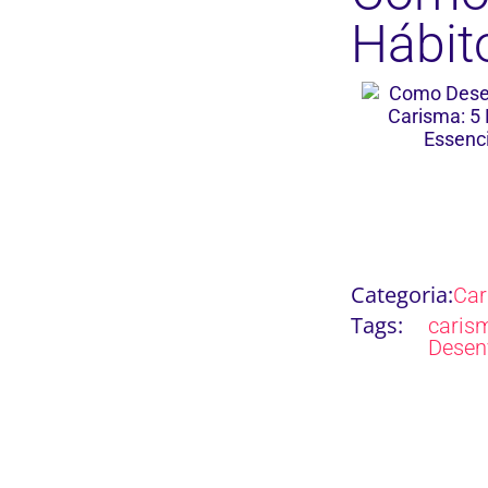
Hábit
Categoria:
Ca
Tags:
carism
Desen