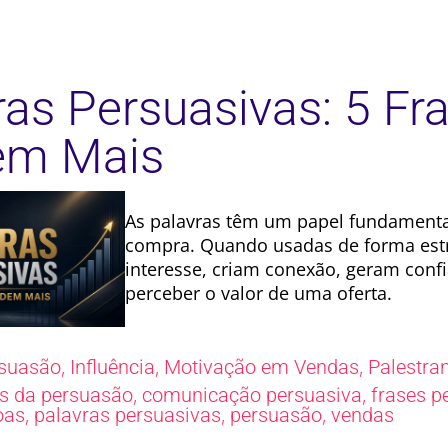
ras Persuasivas: 5 Fr
em Mais
As palavras têm um papel fundamenta
compra. Quando usadas de forma estr
interesse, criam conexão, geram confi
perceber o valor de uma oferta.
,
,
,
suasão
Influência
Motivação em Vendas
Palestra
,
,
s da persuasão
comunicação persuasiva
frases p
,
,
,
oas
palavras persuasivas
persuasão
vendas