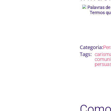
Categoria:
Per
Tags:
carism
comuni
persua
Como 