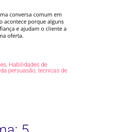
r uma conversa comum em
o acontece porque alguns
ança e ajudam o cliente a
ma oferta.
,
pes
Habilidades de
,
 da persuasão
tecnicas de
ma: 5