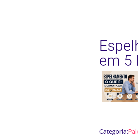
Espel
em 5 
Categoria:
Pal