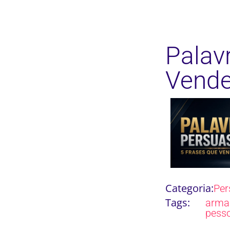
Palav
Vend
Categoria:
Per
Tags:
arma
pess