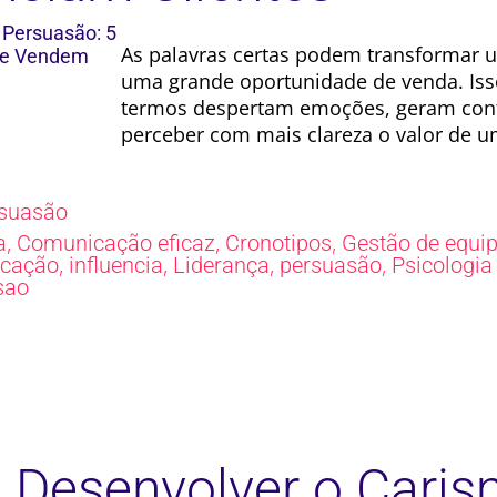
As palavras certas podem transforma
uma grande oportunidade de venda. Iss
termos despertam emoções, geram confi
perceber com mais clareza o valor de u
suasão
,
,
,
a
Comunicação eficaz
Cronotipos
Gestão de equi
,
,
,
,
cação
influencia
Liderança
persuasão
Psicologia
sao
Desenvolver o Caris