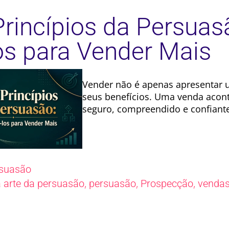
Princípios da Persua
os para Vender Mais
Vender não é apenas apresentar 
seus benefícios. Uma venda acont
seguro, compreendido e confiant
suasão
,
,
,
a arte da persuasão
persuasão
Prospecção
venda