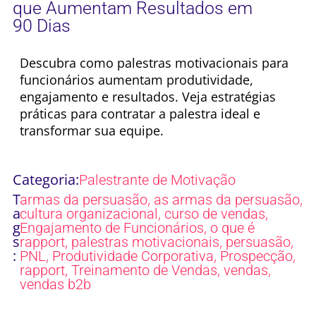
que Aumentam Resultados em
90 Dias
Descubra como palestras motivacionais para
funcionários aumentam produtividade,
engajamento e resultados. Veja estratégias
práticas para contratar a palestra ideal e
transformar sua equipe.
Categoria:
Palestrante de Motivação
T
,
,
armas da persuasão
as armas da persuasão
a
,
,
cultura organizacional
curso de vendas
g
,
Engajamento de Funcionários
o que é
s
,
,
,
rapport
palestras motivacionais
persuasão
:
,
,
,
PNL
Produtividade Corporativa
Prospecção
,
,
,
rapport
Treinamento de Vendas
vendas
vendas b2b