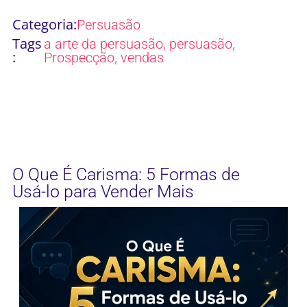
Categoria:
Persuasão
Tags
,
,
a arte da persuasão
persuasão
:
,
Prospecção
vendas
O Que É Carisma: 5 Formas de
Usá-lo para Vender Mais