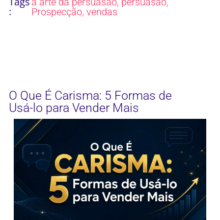
Tags
,
,
a arte da persuasão
persuasão
:
,
Prospecção
vendas
O Que É Carisma: 5 Formas de
Usá-lo para Vender Mais