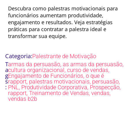
Descubra como palestras motivacionais para
funcionários aumentam produtividade,
engajamento e resultados. Veja estratégias
práticas para contratar a palestra ideal e
transformar sua equipe.
Categoria:
Palestrante de Motivação
T
,
,
armas da persuasão
as armas da persuasão
a
,
,
cultura organizacional
curso de vendas
g
,
Engajamento de Funcionários
o que é
s
,
,
,
rapport
palestras motivacionais
persuasão
:
,
,
,
PNL
Produtividade Corporativa
Prospecção
,
,
,
rapport
Treinamento de Vendas
vendas
vendas b2b