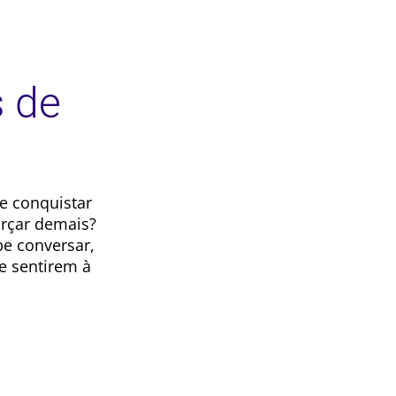
s de
e conquistar
orçar demais?
be conversar,
e sentirem à