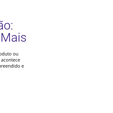
ão:
 Mais
oduto ou
a acontece
preendido e