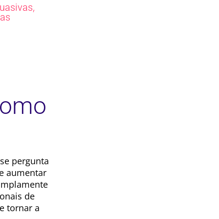
,
suasivas
as
Como
 se pergunta
de aumentar
 amplamente
ionais de
e tornar a