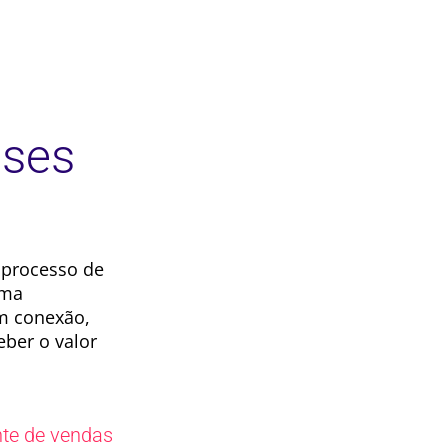
ases
 processo de
rma
am conexão,
eber o valor
nte de vendas