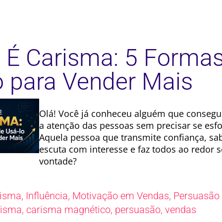
 É Carisma: 5 Forma
o para Vender Mais
Olá! Você já conheceu alguém que consegu
a atenção das pessoas sem precisar se esf
Aquela pessoa que transmite confiança, sa
escuta com interesse e faz todos ao redor s
vontade?
,
,
,
risma
Influência
Motivação em Vendas
Persuasão
,
,
,
risma
carisma magnético
persuasão
vendas