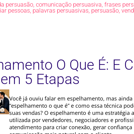
,
,
da persuasão
comunicação persuasiva
frases per
,
,
,
ciar pessoas
palavras persuasivas
persuasão
vend
hamento O Que É: E 
 em 5 Etapas
Você já ouviu falar em espelhamento, mas ainda
“espelhamento o que é” e como essa técnica po
suas vendas? O espelhamento é uma estratégia
utilizada por vendedores, negociadores e profiss
atendimento para criar conexão, gerar confiança 