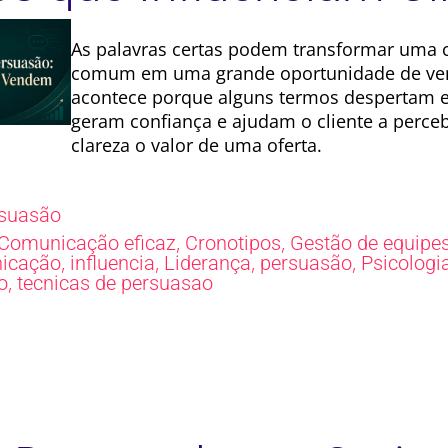
As palavras certas podem transformar uma 
comum em uma grande oportunidade de ven
acontece porque alguns termos despertam 
geram confiança e ajudam o cliente a perc
clareza o valor de uma oferta.
suasão
,
,
Comunicação eficaz
Cronotipos
Gestão de equipe
,
,
,
,
icação
influencia
Liderança
persuasão
Psicologi
,
o
tecnicas de persuasao