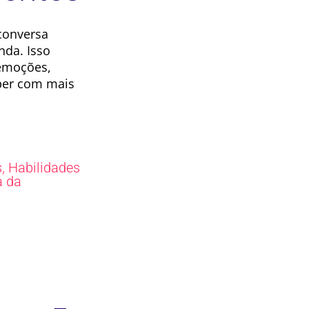
conversa
da. Isso
emoções,
eber com mais
,
s
Habilidades
a da