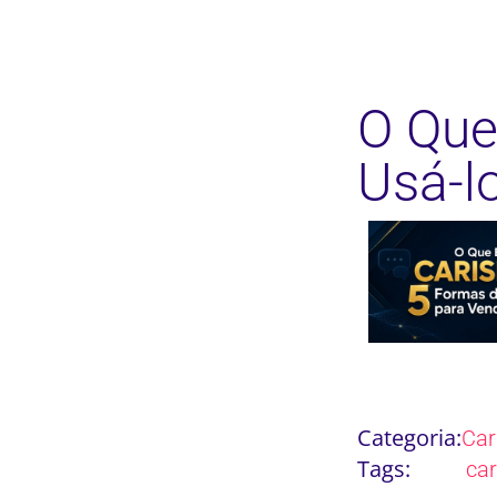
O Que
Usá-l
Categoria:
Ca
Tags:
ca