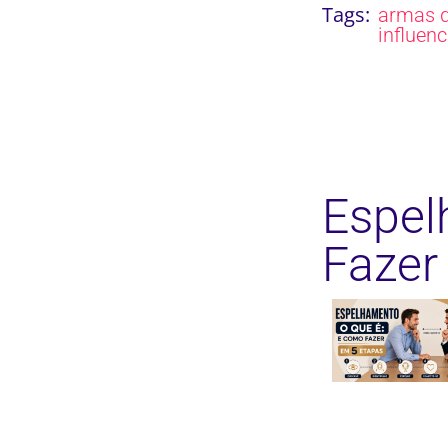
Tags:
armas 
influen
Espel
Fazer