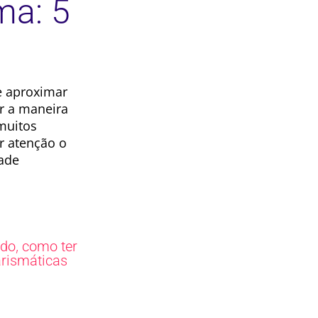
ma: 5
e aproximar
r a maneira
muitos
r atenção o
dade
,
ado
como ter
rismáticas