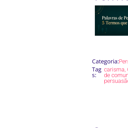
Categoria:
Per
Tag
,
carisma
s:
de comun
persuasã