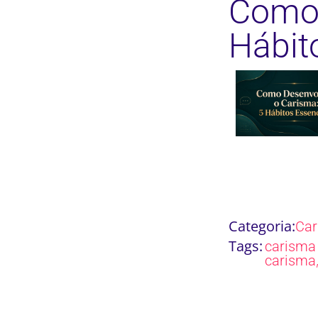
Como 
Hábit
Categoria:
Ca
Tags:
carisma 
carisma