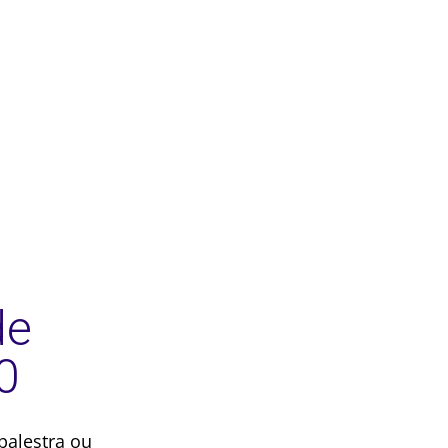
de
0
palestra ou