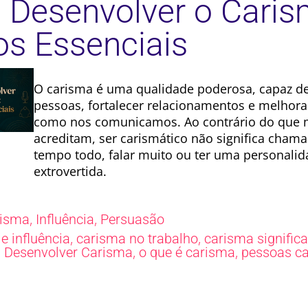
Desenvolver o Caris
os Essenciais
O carisma é uma qualidade poderosa, capaz d
pessoas, fortalecer relacionamentos e melhora
como nos comunicamos. Ao contrário do que 
acreditam, ser carismático não significa chama
tempo todo, falar muito ou ter uma personali
extrovertida.
,
,
risma
Influência
Persuasão
,
,
e influência
carisma no trabalho
carisma signific
,
,
,
Desenvolver Carisma
o que é carisma
pessoas ca