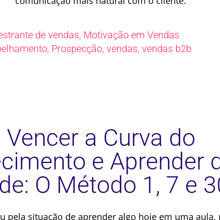
comunicação mais natural com o cliente.
,
estrante de vendas
Motivação em Vendas
,
,
,
pelhamento
Prospecção
vendas
vendas b2b
Vencer a Curva do
cimento e Aprender 
de: O Método 1, 7 e 3
u pela situação de aprender algo hoje em uma aula, 