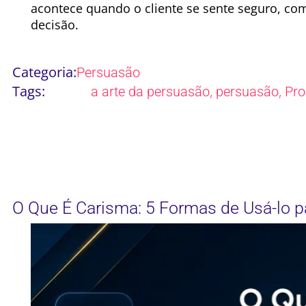
acontece quando o cliente se sente seguro, c
decisão.
Categoria:
Persuasão
Tags:
,
,
a arte da persuasão
persuasão
Pro
O Que É Carisma: 5 Formas de Usá-lo p