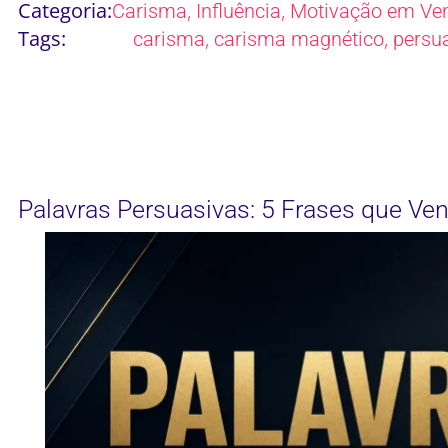
Categoria:
,
,
Carisma
Influência
Motivação em Ve
Tags:
,
,
carisma
carisma magnético
persu
Palavras Persuasivas: 5 Frases que V