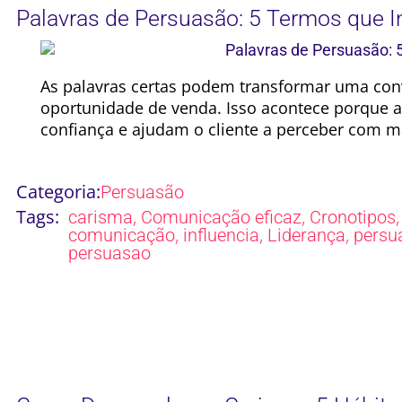
Palavras de Persuasão: 5 Termos que I
As palavras certas podem transformar uma c
oportunidade de venda. Isso acontece porque
confiança e ajudam o cliente a perceber com ma
Categoria:
Persuasão
Tags:
,
,
carisma
Comunicação eficaz
Cronotipos
,
,
,
comunicação
influencia
Liderança
persu
persuasao