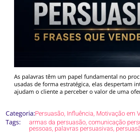
As palavras têm um papel fundamental no pro
usadas de forma estratégica, elas despertam in
ajudam o cliente a perceber o valor de uma ofer
Categoria:
,
,
Persuasão
Influência
Motivação em 
Tags:
,
armas da persuasão
comunicação pers
,
,
pessoas
palavras persuasivas
persuas