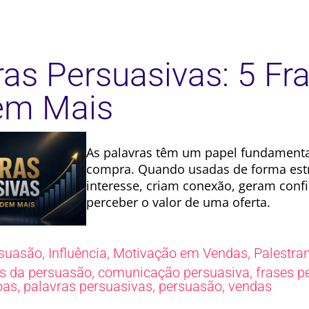
ras Persuasivas: 5 Fr
em Mais
As palavras têm um papel fundamenta
compra. Quando usadas de forma estr
interesse, criam conexão, geram confi
perceber o valor de uma oferta.
,
,
,
suasão
Influência
Motivação em Vendas
Palestra
,
,
s da persuasão
comunicação persuasiva
frases p
,
,
,
oas
palavras persuasivas
persuasão
vendas