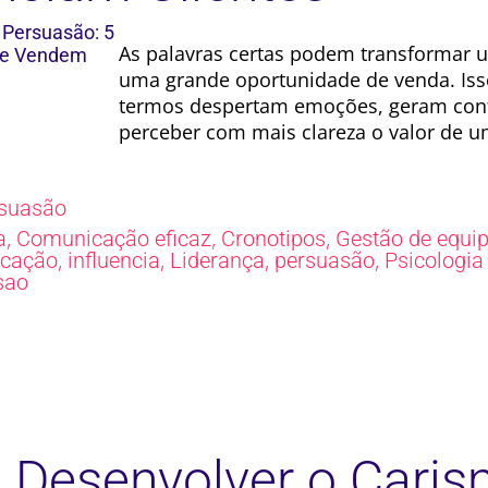
As palavras certas podem transforma
uma grande oportunidade de venda. Iss
termos despertam emoções, geram confi
perceber com mais clareza o valor de u
suasão
,
,
,
a
Comunicação eficaz
Cronotipos
Gestão de equi
,
,
,
,
cação
influencia
Liderança
persuasão
Psicologia
sao
Desenvolver o Caris