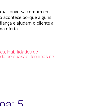
r uma conversa comum em
o acontece porque alguns
ança e ajudam o cliente a
ma oferta.
,
pes
Habilidades de
,
 da persuasão
tecnicas de
ma: 5