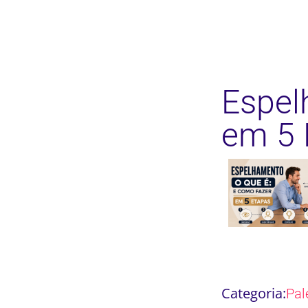
Espel
em 5 
Categoria:
Pal