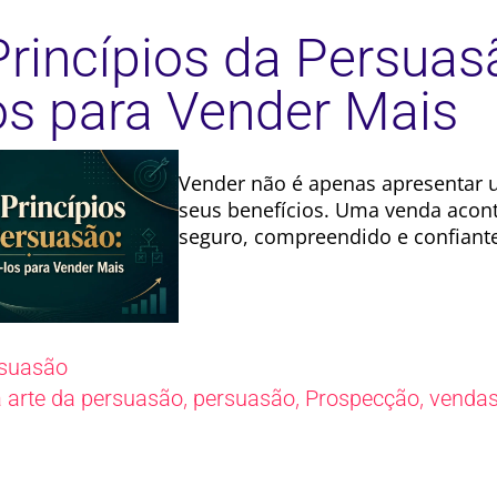
Princípios da Persua
os para Vender Mais
Vender não é apenas apresentar 
seus benefícios. Uma venda acont
seguro, compreendido e confiant
suasão
,
,
,
a arte da persuasão
persuasão
Prospecção
venda