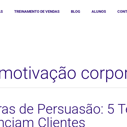
AS
TREINAMENTO DE VENDAS
BLOG
ALUNOS
CONT
 motivação corpor
ras de Persuasão: 5 
enciam Clientes