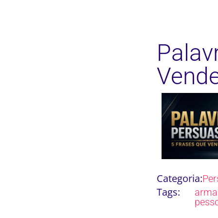
Palav
Vend
Categoria:
Per
Tags:
arma
pess