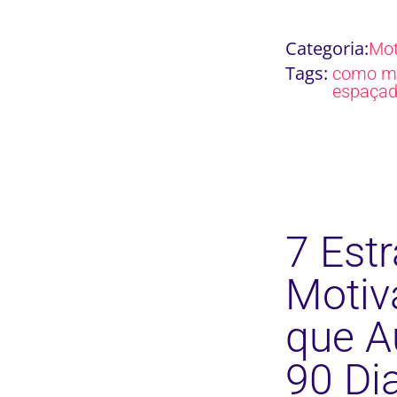
Categoria:
Mot
Tags:
como m
espaça
7 Estr
Motiv
que A
90 Di