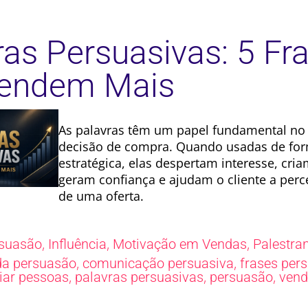
ras Persuasivas: 5 Fr
Vendem Mais
As palavras têm um papel fundamental no
decisão de compra. Quando usadas de fo
estratégica, elas despertam interesse, cri
geram confiança e ajudam o cliente a perc
de uma oferta.
,
,
,
suasão
Influência
Motivação em Vendas
Palestra
,
,
da persuasão
comunicação persuasiva
frases per
,
,
,
ciar pessoas
palavras persuasivas
persuasão
vend