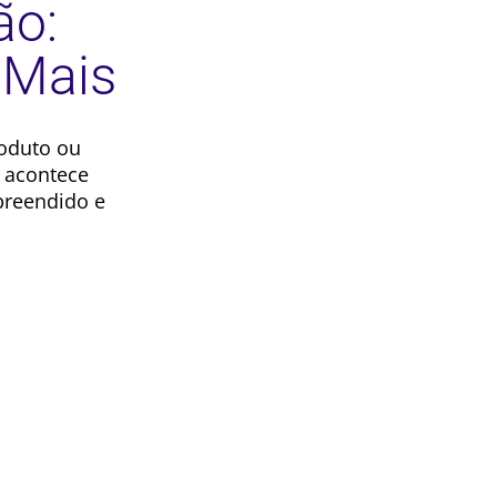
ão:
 Mais
oduto ou
a acontece
preendido e