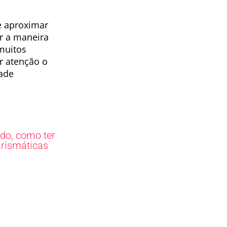
e aproximar
r a maneira
muitos
r atenção o
dade
,
ado
como ter
rismáticas