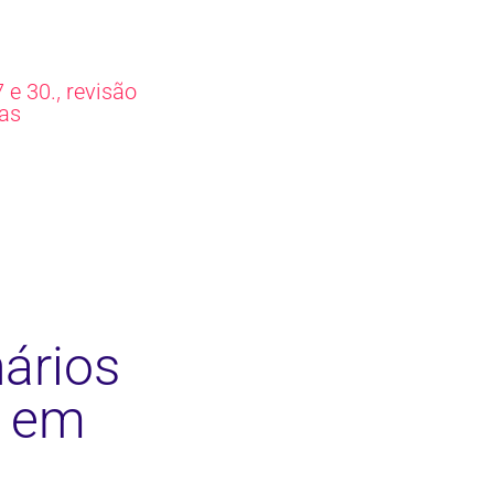
,
 e 30.
revisão
as
ários
s em