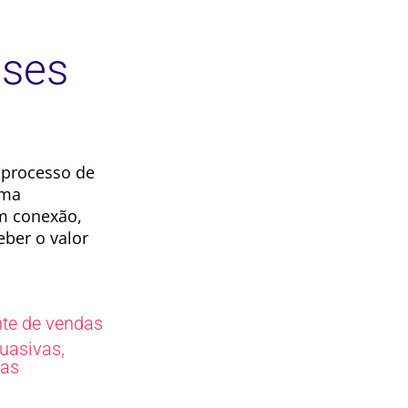
ases
 processo de
rma
am conexão,
eber o valor
nte de vendas
,
suasivas
as