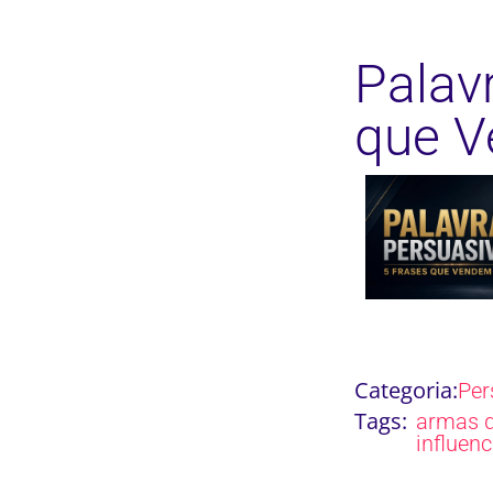
Palav
que 
Categoria:
Per
Tags:
armas 
influen