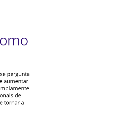
Como
 se pergunta
de aumentar
 amplamente
ionais de
e tornar a