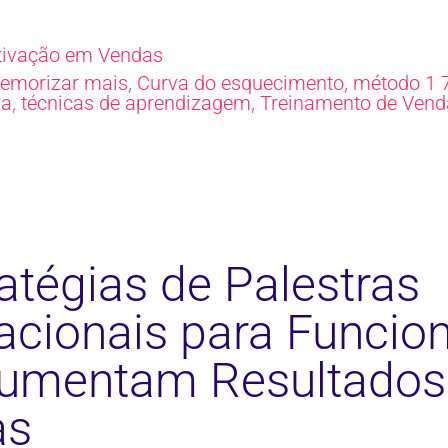
ivação em Vendas
,
,
emorizar mais
Curva do esquecimento
método 1 7
,
,
da
técnicas de aprendizagem
Treinamento de Vend
atégias de Palestras
acionais para Funcion
umentam Resultado
as