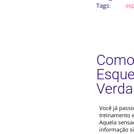
Tags:
es
Como 
Esque
Verda
Você já passo
treinamento 
Aquela sensa
informação s