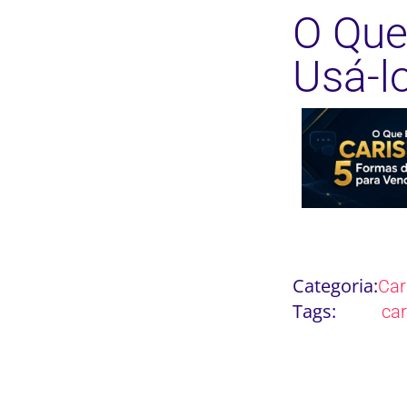
O Que
Usá-l
Categoria:
Ca
Tags:
ca