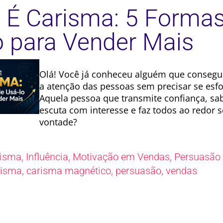
 É Carisma: 5 Forma
o para Vender Mais
Olá! Você já conheceu alguém que consegu
a atenção das pessoas sem precisar se esf
Aquela pessoa que transmite confiança, sa
escuta com interesse e faz todos ao redor s
vontade?
,
,
,
risma
Influência
Motivação em Vendas
Persuasão
,
,
,
risma
carisma magnético
persuasão
vendas