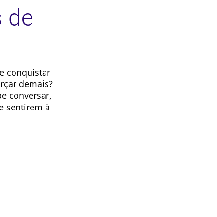
s de
e conquistar
orçar demais?
be conversar,
e sentirem à