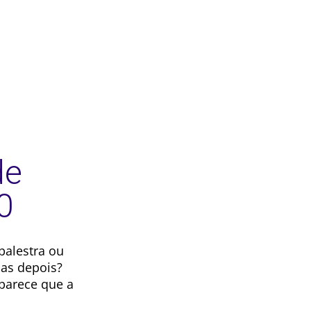
de
0
palestra ou
as depois?
parece que a