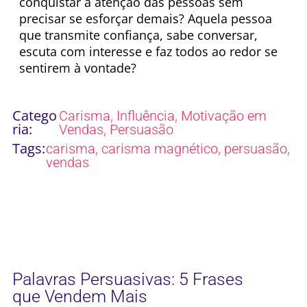
conquistar a atenção das pessoas sem
precisar se esforçar demais? Aquela pessoa
que transmite confiança, sabe conversar,
escuta com interesse e faz todos ao redor se
sentirem à vontade?
Catego
,
,
Carisma
Influência
Motivação em
ria:
,
Vendas
Persuasão
Tags:
,
,
,
carisma
carisma magnético
persuasão
vendas
Palavras Persuasivas: 5 Frases
que Vendem Mais