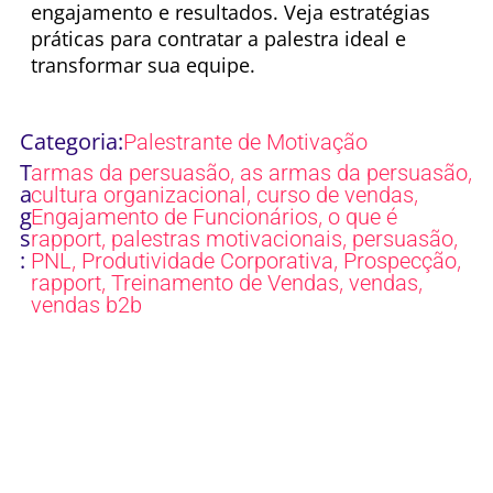
engajamento e resultados. Veja estratégias
práticas para contratar a palestra ideal e
transformar sua equipe.
Categoria:
Palestrante de Motivação
T
,
,
armas da persuasão
as armas da persuasão
a
,
,
cultura organizacional
curso de vendas
g
,
Engajamento de Funcionários
o que é
s
,
,
,
rapport
palestras motivacionais
persuasão
:
,
,
,
PNL
Produtividade Corporativa
Prospecção
,
,
,
rapport
Treinamento de Vendas
vendas
vendas b2b