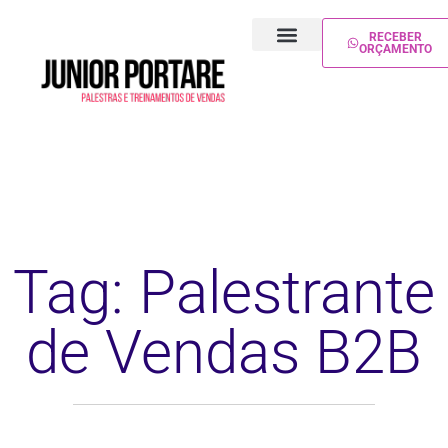
RECEBER
ORÇAMENTO
PALESTRA DE VENDAS
TREINAMENTO DE VENDAS
Tag: Palestrante
de Vendas B2B