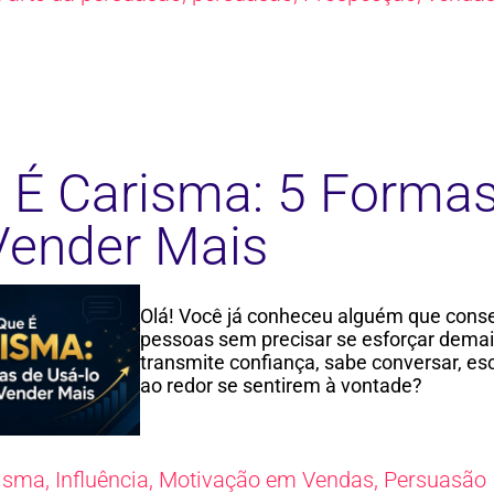
 É Carisma: 5 Formas
Vender Mais
Olá! Você já conheceu alguém que cons
pessoas sem precisar se esforçar dema
transmite confiança, sabe conversar, es
ao redor se sentirem à vontade?
isma
,
Influência
,
Motivação em Vendas
,
Persuasão