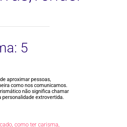
ma: 5
 de aproximar pessoas,
aneira como nos comunicamos.
arismático não significa chamar
a personalidade extrovertida.
icado
,
como ter carisma
,