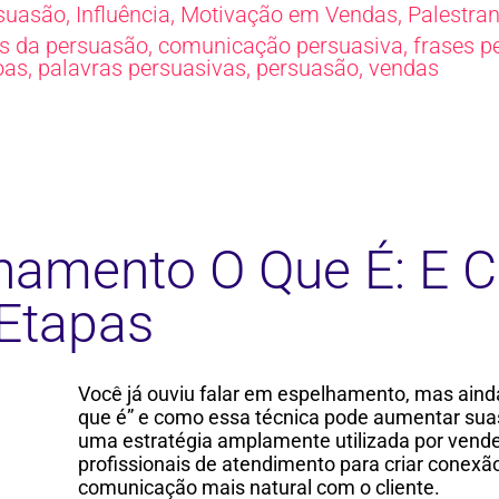
suasão
,
Influência
,
Motivação em Vendas
,
Palestra
s da persuasão
,
comunicação persuasiva
,
frases p
oas
,
palavras persuasivas
,
persuasão
,
vendas
hamento O Que É: E 
Etapas
Você já ouviu falar em espelhamento, mas aind
que é” e como essa técnica pode aumentar su
uma estratégia amplamente utilizada por vend
profissionais de atendimento para criar conexão
comunicação mais natural com o cliente.