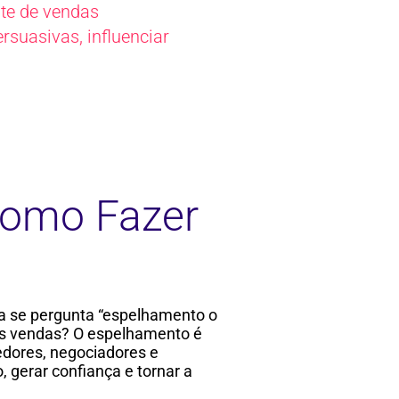
nte de vendas
ersuasivas
,
influenciar
Como Fazer
a se pergunta “espelhamento o
as vendas? O espelhamento é
edores, negociadores e
, gerar confiança e tornar a