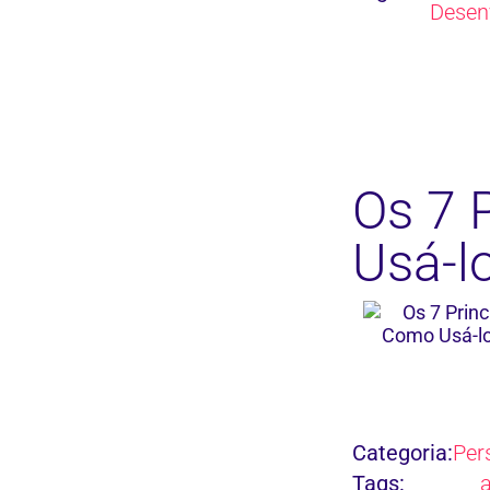
Desen
Os 7 
Usá-l
Categoria:
Per
Tags: