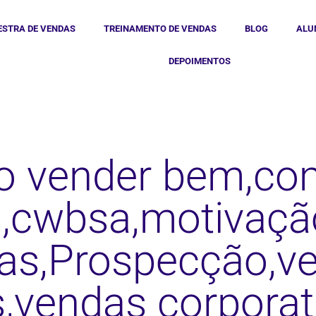
ESTRA DE VENDAS
TREINAMENTO DE VENDAS
BLOG
ALU
DEPOIMENTOS
o vender bem,co
,cwbsa,motivaç
as,Prospecção,v
s,vendas corporat