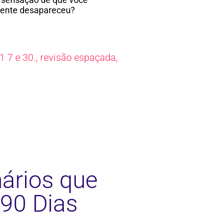
mente desapareceu?
 7 e 30.
,
revisão espaçada
,
nários que
90 Dias