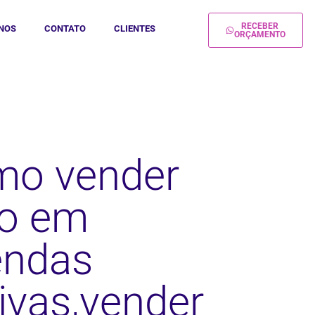
RECEBER
NOS
CONTATO
CLIENTES
ORÇAMENTO
mo vender
ão em
endas
ivas,vender