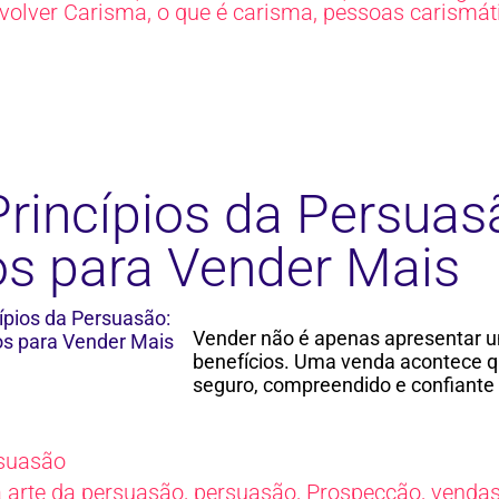
volver Carisma
,
o que é carisma
,
pessoas carismát
Princípios da Persua
os para Vender Mais
Vender não é apenas apresentar u
benefícios. Uma venda acontece q
seguro, compreendido e confiante
suasão
a arte da persuasão
,
persuasão
,
Prospecção
,
venda