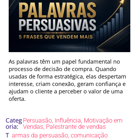
As palavras têm um papel fundamental no
processo de decisão de compra. Quando
usadas de forma estratégica, elas despertam
interesse, criam conexão, geram confiança e
ajudam o cliente a perceber o valor de uma
oferta.
Categ
,
,
Persuasão
Influência
Motivação em
oria:
,
Vendas
Palestrante de vendas
T
,
armas da persuasão
comunicação