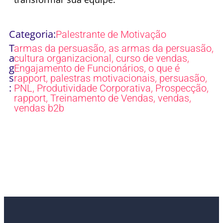
Categoria:
Palestrante de Motivação
T
,
,
armas da persuasão
as armas da persuasão
a
,
,
cultura organizacional
curso de vendas
g
,
Engajamento de Funcionários
o que é
s
,
,
,
rapport
palestras motivacionais
persuasão
:
,
,
,
PNL
Produtividade Corporativa
Prospecção
,
,
,
rapport
Treinamento de Vendas
vendas
vendas b2b