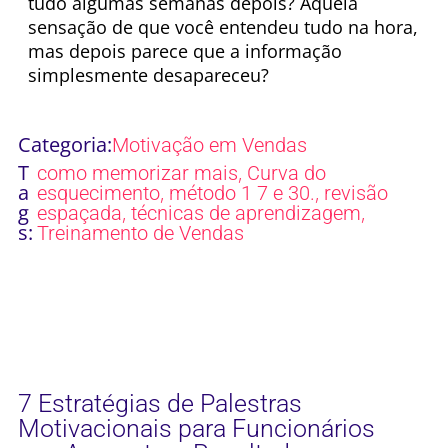
tudo algumas semanas depois? Aquela
sensação de que você entendeu tudo na hora,
mas depois parece que a informação
simplesmente desapareceu?
Categoria:
Motivação em Vendas
T
,
como memorizar mais
Curva do
a
,
,
esquecimento
método 1 7 e 30.
revisão
g
,
,
espaçada
técnicas de aprendizagem
s:
Treinamento de Vendas
7 Estratégias de Palestras
Motivacionais para Funcionários