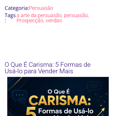
Categoria:
Persuasão
Tags
,
,
a arte da persuasão
persuasão
:
,
Prospecção
vendas
O Que É Carisma: 5 Formas de
Usá-lo para Vender Mais