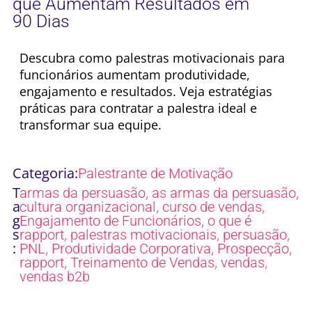
que Aumentam Resultados em
90 Dias
Descubra como palestras motivacionais para
funcionários aumentam produtividade,
engajamento e resultados. Veja estratégias
práticas para contratar a palestra ideal e
transformar sua equipe.
Categoria:
Palestrante de Motivação
T
,
,
armas da persuasão
as armas da persuasão
a
,
,
cultura organizacional
curso de vendas
g
,
Engajamento de Funcionários
o que é
s
,
,
,
rapport
palestras motivacionais
persuasão
:
,
,
,
PNL
Produtividade Corporativa
Prospecção
,
,
,
rapport
Treinamento de Vendas
vendas
vendas b2b