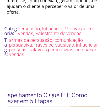
interesse, criam conexão, geram confiança e
ajudam o cliente a perceber o valor de uma
oferta.
Categ
,
,
Persuasão
Influência
Motivação em
oria:
,
Vendas
Palestrante de vendas
T
,
armas da persuasão
comunicação
a
,
,
persuasiva
frases persuasivas
influenciar
g
,
,
,
pessoas
palavras persuasivas
persuasão
s:
vendas
Espelhamento O Que É: E Como
Fazer em 5 Etapas