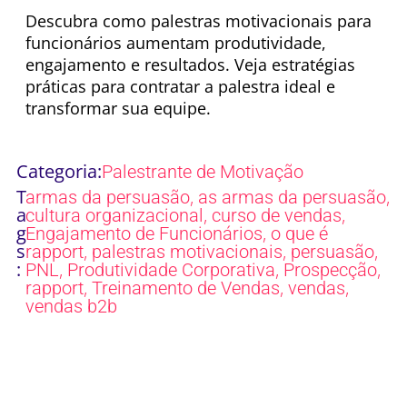
Descubra como palestras motivacionais para
funcionários aumentam produtividade,
engajamento e resultados. Veja estratégias
práticas para contratar a palestra ideal e
transformar sua equipe.
Categoria:
Palestrante de Motivação
T
,
,
armas da persuasão
as armas da persuasão
a
,
,
cultura organizacional
curso de vendas
g
,
Engajamento de Funcionários
o que é
s
,
,
,
rapport
palestras motivacionais
persuasão
:
,
,
,
PNL
Produtividade Corporativa
Prospecção
,
,
,
rapport
Treinamento de Vendas
vendas
vendas b2b