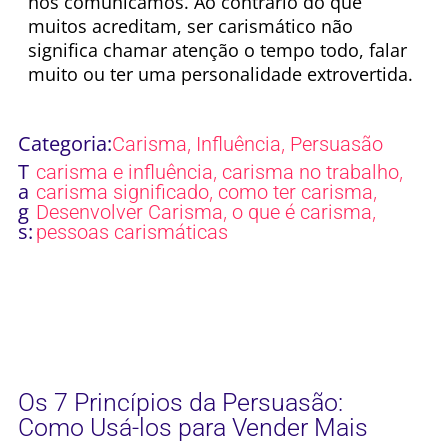
nos comunicamos. Ao contrário do que
muitos acreditam, ser carismático não
significa chamar atenção o tempo todo, falar
muito ou ter uma personalidade extrovertida.
Categoria:
,
,
Carisma
Influência
Persuasão
T
,
,
carisma e influência
carisma no trabalho
a
,
,
carisma significado
como ter carisma
g
,
,
Desenvolver Carisma
o que é carisma
s:
pessoas carismáticas
Os 7 Princípios da Persuasão:
Como Usá-los para Vender Mais