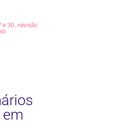
,
 e 30.
revisão
as
ários
s em