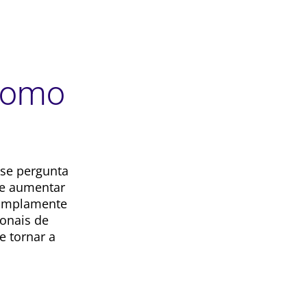
Como
 se pergunta
de aumentar
 amplamente
ionais de
e tornar a