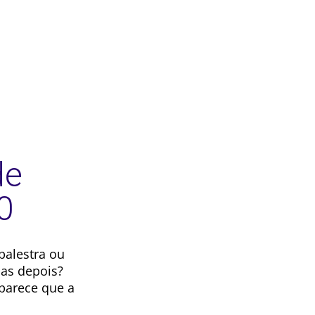
de
0
palestra ou
as depois?
parece que a