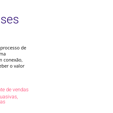
ases
 processo de
rma
am conexão,
eber o valor
nte de vendas
,
suasivas
as