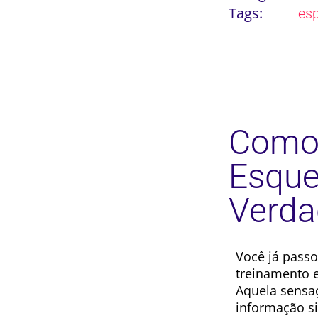
Tags:
es
Como 
Esque
Verda
Você já passo
treinamento 
Aquela sensa
informação s