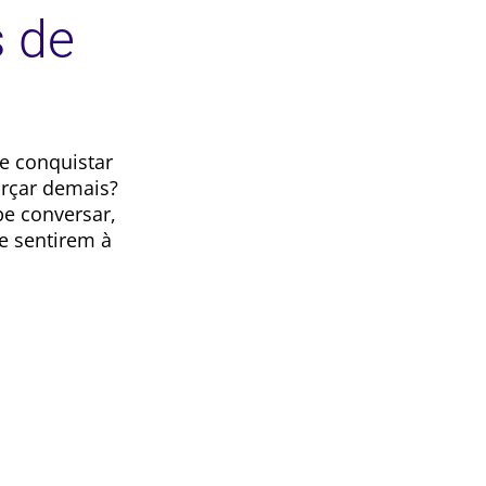
s de
e conquistar
orçar demais?
be conversar,
e sentirem à