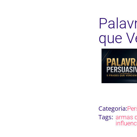
Palav
que 
Categoria:
Per
Tags:
armas 
influen