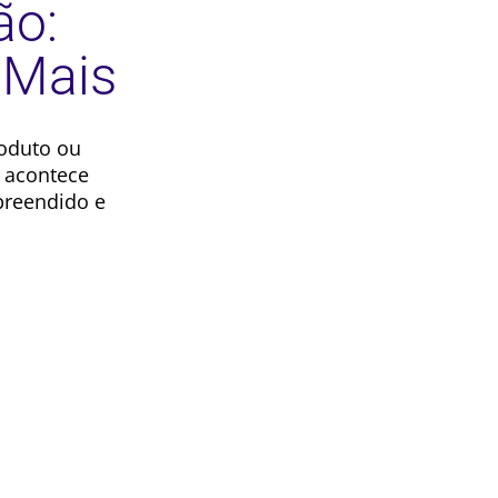
ão:
 Mais
oduto ou
a acontece
preendido e