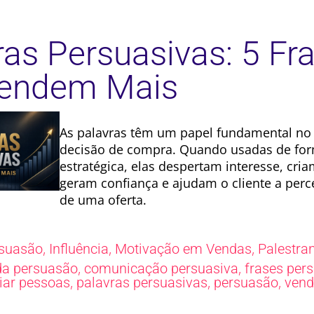
ras Persuasivas: 5 Fr
Vendem Mais
As palavras têm um papel fundamental no
decisão de compra. Quando usadas de fo
estratégica, elas despertam interesse, cri
geram confiança e ajudam o cliente a perc
de uma oferta.
,
,
,
suasão
Influência
Motivação em Vendas
Palestra
,
,
da persuasão
comunicação persuasiva
frases per
,
,
,
ciar pessoas
palavras persuasivas
persuasão
vend