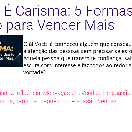
 É Carisma: 5 Forma
o para Vender Mais
Olá! Você já conheceu alguém que consegu
a atenção das pessoas sem precisar se esf
Aquela pessoa que transmite confiança, sa
escuta com interesse e faz todos ao redor s
vontade?
,
,
,
risma
Influência
Motivação em Vendas
Persuasão
,
,
,
risma
carisma magnético
persuasão
vendas