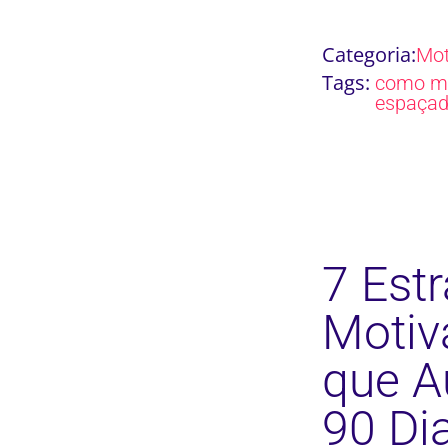
Categoria:
Mot
Tags:
como m
espaça
7 Estr
Motiv
que A
90 Di