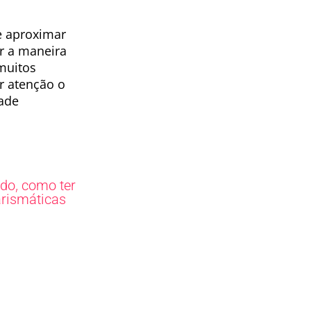
e aproximar
r a maneira
muitos
r atenção o
dade
,
ado
como ter
rismáticas