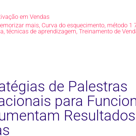
ivação em Vendas
,
,
emorizar mais
Curva do esquecimento
método 1 7
,
,
da
técnicas de aprendizagem
Treinamento de Vend
atégias de Palestras
acionais para Funcion
umentam Resultado
as