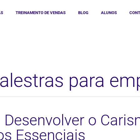
AS
TREINAMENTO DE VENDAS
BLOG
ALUNOS
CONT
palestras para em
Desenvolver o Caris
os Essenciais