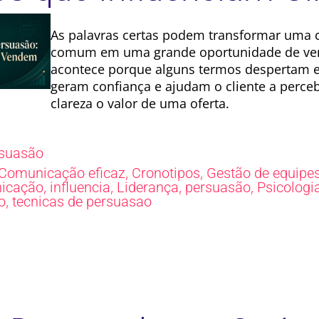
As palavras certas podem transformar uma 
comum em uma grande oportunidade de ven
acontece porque alguns termos despertam 
geram confiança e ajudam o cliente a perc
clareza o valor de uma oferta.
suasão
,
,
Comunicação eficaz
Cronotipos
Gestão de equipe
,
,
,
,
icação
influencia
Liderança
persuasão
Psicologi
,
o
tecnicas de persuasao