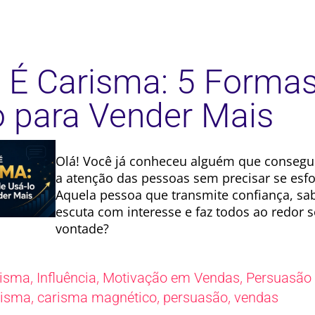
 É Carisma: 5 Forma
o para Vender Mais
Olá! Você já conheceu alguém que consegu
a atenção das pessoas sem precisar se esf
Aquela pessoa que transmite confiança, sa
escuta com interesse e faz todos ao redor s
vontade?
,
,
,
risma
Influência
Motivação em Vendas
Persuasão
,
,
,
risma
carisma magnético
persuasão
vendas