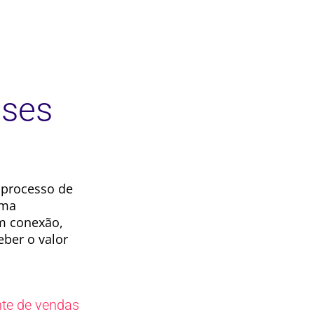
ases
 processo de
rma
am conexão,
eber o valor
nte de vendas