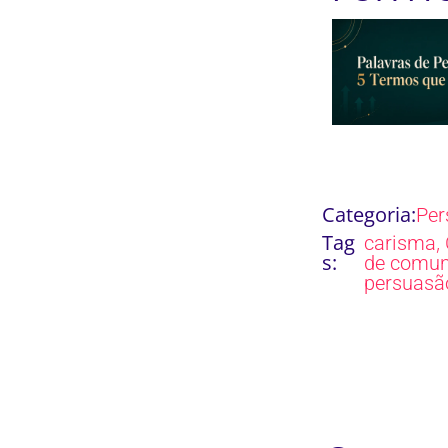
Categoria:
Per
Tag
,
carisma
s:
de comun
persuasã