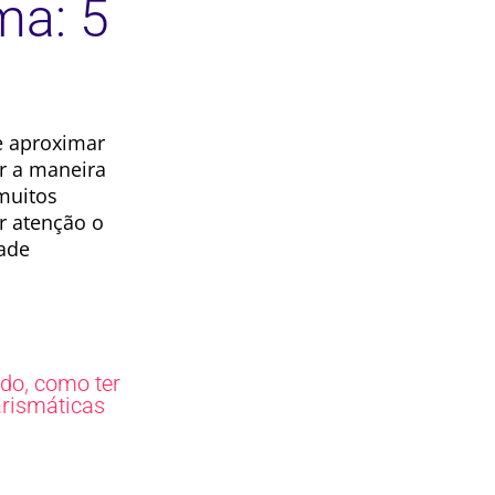
ma: 5
e aproximar
r a maneira
muitos
r atenção o
dade
,
ado
como ter
rismáticas