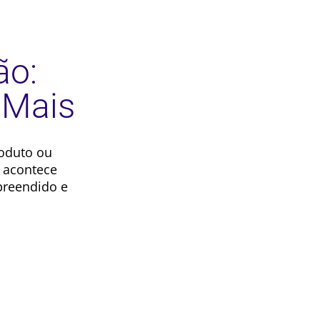
ão:
 Mais
oduto ou
a acontece
preendido e