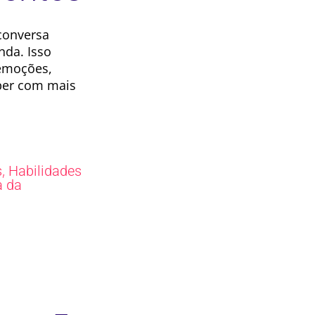
conversa
da. Isso
emoções,
eber com mais
,
s
Habilidades
a da