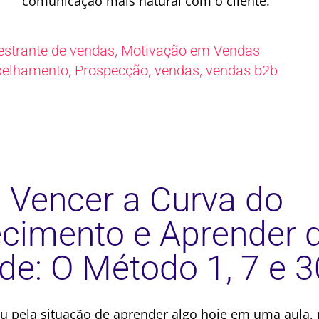
comunicação mais natural com o cliente.
,
estrante de vendas
Motivação em Vendas
,
,
,
pelhamento
Prospecção
vendas
vendas b2b
Vencer a Curva do
cimento e Aprender 
de: O Método 1, 7 e 3
u pela situação de aprender algo hoje em uma aula, 