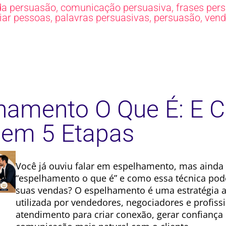
,
,
da persuasão
comunicação persuasiva
frases per
,
,
,
ciar pessoas
palavras persuasivas
persuasão
vend
hamento O Que É: E 
 em 5 Etapas
Você já ouviu falar em espelhamento, mas ainda
“espelhamento o que é” e como essa técnica po
suas vendas? O espelhamento é uma estratégia
utilizada por vendedores, negociadores e profiss
atendimento para criar conexão, gerar confiança 