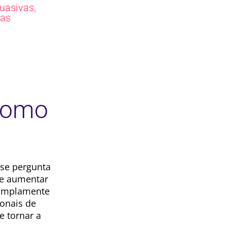
,
suasivas
as
Como
 se pergunta
de aumentar
 amplamente
ionais de
e tornar a