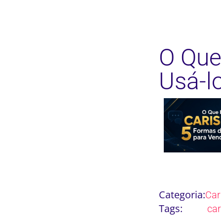
O Que
Usá-l
Categoria:
Ca
Tags:
ca