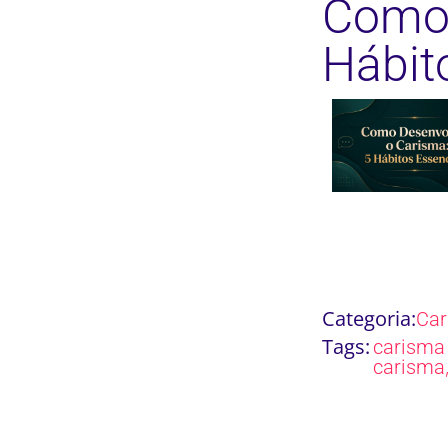
Como 
Hábit
Categoria:
Ca
Tags:
carisma 
carisma