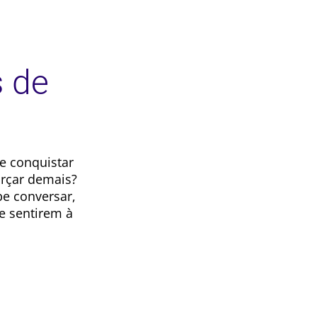
s de
e conquistar
orçar demais?
be conversar,
e sentirem à