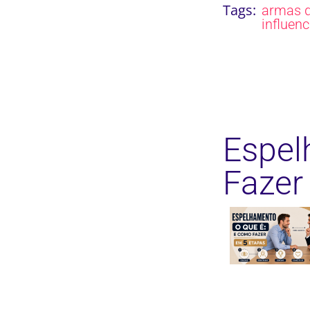
Tags:
armas 
influen
Espel
Fazer