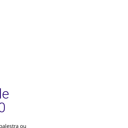
de
0
palestra ou