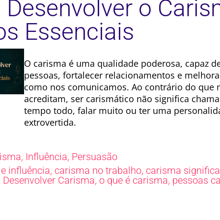
Desenvolver o Caris
os Essenciais
O carisma é uma qualidade poderosa, capaz d
pessoas, fortalecer relacionamentos e melhora
como nos comunicamos. Ao contrário do que 
acreditam, ser carismático não significa chama
tempo todo, falar muito ou ter uma personali
extrovertida.
,
,
risma
Influência
Persuasão
,
,
e influência
carisma no trabalho
carisma signific
,
,
,
Desenvolver Carisma
o que é carisma
pessoas ca