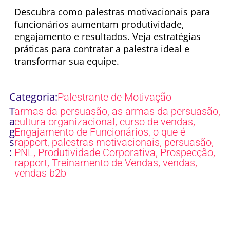
Descubra como palestras motivacionais para
funcionários aumentam produtividade,
engajamento e resultados. Veja estratégias
práticas para contratar a palestra ideal e
transformar sua equipe.
Categoria:
Palestrante de Motivação
T
,
,
armas da persuasão
as armas da persuasão
a
,
,
cultura organizacional
curso de vendas
g
,
Engajamento de Funcionários
o que é
s
,
,
,
rapport
palestras motivacionais
persuasão
:
,
,
,
PNL
Produtividade Corporativa
Prospecção
,
,
,
rapport
Treinamento de Vendas
vendas
vendas b2b