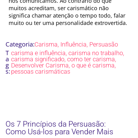
nos comunicamos. Ao contrário do que
muitos acreditam, ser carismático não
significa chamar atenção o tempo todo, falar
muito ou ter uma personalidade extrovertida.
Categoria:
,
,
Carisma
Influência
Persuasão
T
,
,
carisma e influência
carisma no trabalho
a
,
,
carisma significado
como ter carisma
g
,
,
Desenvolver Carisma
o que é carisma
s:
pessoas carismáticas
Os 7 Princípios da Persuasão:
Como Usá-los para Vender Mais