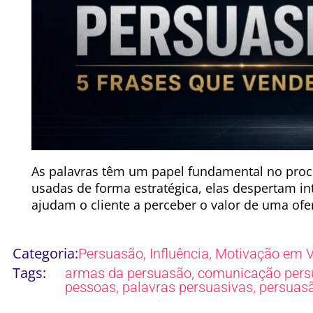
As palavras têm um papel fundamental no pro
usadas de forma estratégica, elas despertam in
ajudam o cliente a perceber o valor de uma ofer
Categoria:
,
,
Persuasão
Influência
Motivação em 
Tags:
,
armas da persuasão
comunicação pers
,
,
pessoas
palavras persuasivas
persuas