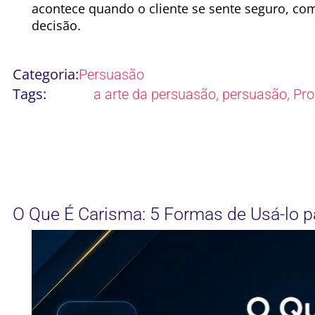
acontece quando o cliente se sente seguro, c
decisão.
Categoria:
Persuasão
Tags:
,
,
a arte da persuasão
persuasão
Pro
O Que É Carisma: 5 Formas de Usá-lo p