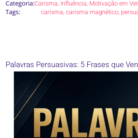
Categoria:
,
,
Carisma
Influência
Motivação em Ve
Tags:
,
,
carisma
carisma magnético
persu
Palavras Persuasivas: 5 Frases que V