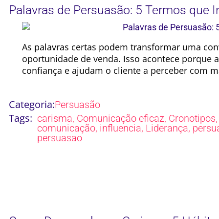
Palavras de Persuasão: 5 Termos que I
As palavras certas podem transformar uma c
oportunidade de venda. Isso acontece porque
confiança e ajudam o cliente a perceber com ma
Categoria:
Persuasão
Tags:
,
,
carisma
Comunicação eficaz
Cronotipos
,
,
,
comunicação
influencia
Liderança
persu
persuasao