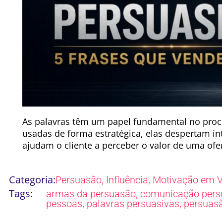
As palavras têm um papel fundamental no pro
usadas de forma estratégica, elas despertam in
ajudam o cliente a perceber o valor de uma ofer
Categoria:
,
,
Persuasão
Influência
Motivação em 
Tags:
,
armas da persuasão
comunicação pers
,
,
pessoas
palavras persuasivas
persuas