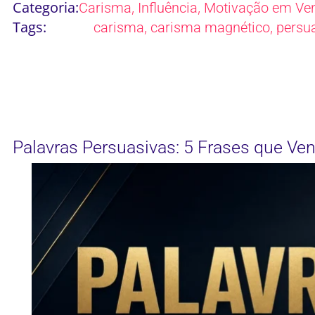
Categoria:
,
,
Carisma
Influência
Motivação em Ve
Tags:
,
,
carisma
carisma magnético
persu
Palavras Persuasivas: 5 Frases que V