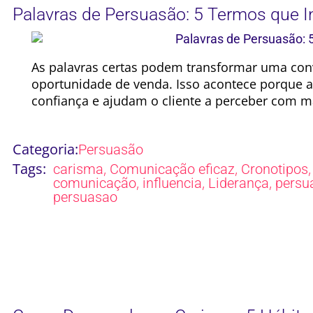
Palavras de Persuasão: 5 Termos que I
As palavras certas podem transformar uma c
oportunidade de venda. Isso acontece porque
confiança e ajudam o cliente a perceber com ma
Categoria:
Persuasão
Tags:
,
,
carisma
Comunicação eficaz
Cronotipos
,
,
,
comunicação
influencia
Liderança
persu
persuasao