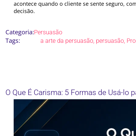
acontece quando o cliente se sente seguro, c
decisão.
Categoria:
Persuasão
Tags:
,
,
a arte da persuasão
persuasão
Pro
O Que É Carisma: 5 Formas de Usá-lo p