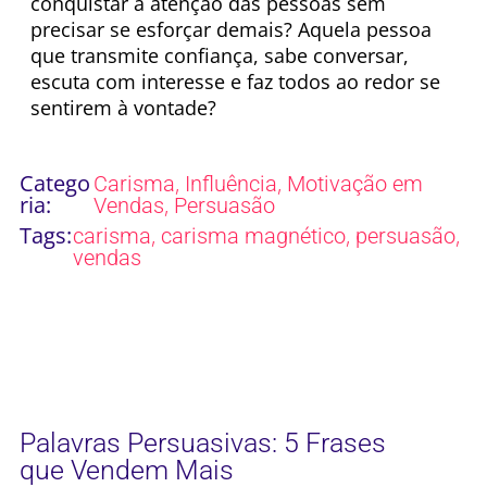
conquistar a atenção das pessoas sem
precisar se esforçar demais? Aquela pessoa
que transmite confiança, sabe conversar,
escuta com interesse e faz todos ao redor se
sentirem à vontade?
Catego
,
,
Carisma
Influência
Motivação em
ria:
,
Vendas
Persuasão
Tags:
,
,
,
carisma
carisma magnético
persuasão
vendas
Palavras Persuasivas: 5 Frases
que Vendem Mais