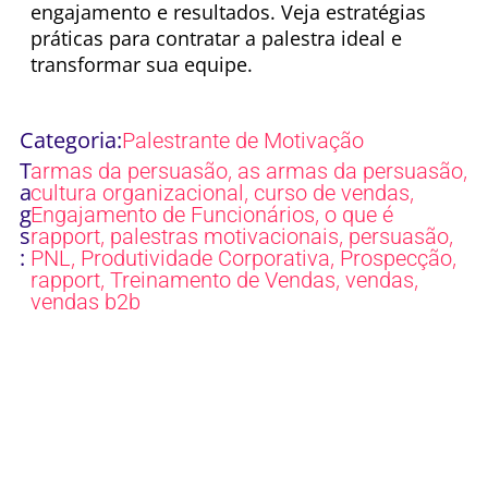
engajamento e resultados. Veja estratégias
práticas para contratar a palestra ideal e
transformar sua equipe.
Categoria:
Palestrante de Motivação
T
,
,
armas da persuasão
as armas da persuasão
a
,
,
cultura organizacional
curso de vendas
g
,
Engajamento de Funcionários
o que é
s
,
,
,
rapport
palestras motivacionais
persuasão
:
,
,
,
PNL
Produtividade Corporativa
Prospecção
,
,
,
rapport
Treinamento de Vendas
vendas
vendas b2b