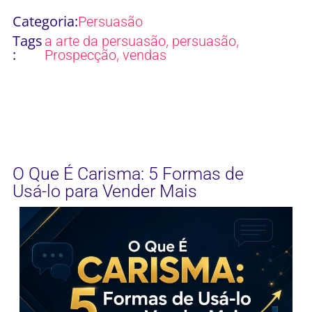
Categoria:
Persuasão
Tags
,
,
a arte da persuasão
persuasão
:
,
Prospecção
vendas
O Que É Carisma: 5 Formas de
Usá-lo para Vender Mais