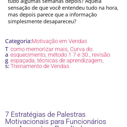
tudo algumas semanas depois? Aquela
sensação de que você entendeu tudo na hora,
mas depois parece que a informação
simplesmente desapareceu?
Categoria:
Motivação em Vendas
T
,
como memorizar mais
Curva do
a
,
,
esquecimento
método 1 7 e 30.
revisão
g
,
,
espaçada
técnicas de aprendizagem
s:
Treinamento de Vendas
7 Estratégias de Palestras
Motivacionais para Funcionários