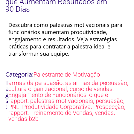
que Aumentam Resultados em
90 Dias
Descubra como palestras motivacionais para
funcionários aumentam produtividade,
engajamento e resultados. Veja estratégias
práticas para contratar a palestra ideal e
transformar sua equipe.
Categoria:
Palestrante de Motivação
T
,
,
armas da persuasão
as armas da persuasão
a
,
,
cultura organizacional
curso de vendas
g
,
Engajamento de Funcionários
o que é
s
,
,
,
rapport
palestras motivacionais
persuasão
:
,
,
,
PNL
Produtividade Corporativa
Prospecção
,
,
,
rapport
Treinamento de Vendas
vendas
vendas b2b