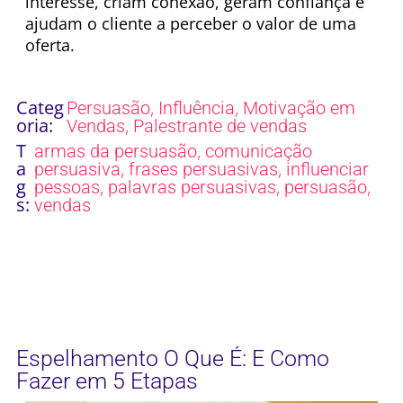
interesse, criam conexão, geram confiança e
ajudam o cliente a perceber o valor de uma
oferta.
Categ
,
,
Persuasão
Influência
Motivação em
oria:
,
Vendas
Palestrante de vendas
T
,
armas da persuasão
comunicação
a
,
,
persuasiva
frases persuasivas
influenciar
g
,
,
,
pessoas
palavras persuasivas
persuasão
s:
vendas
Espelhamento O Que É: E Como
Fazer em 5 Etapas