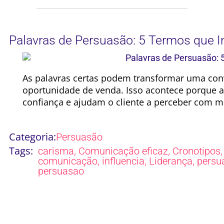
Palavras de Persuasão: 5 Termos que I
As palavras certas podem transformar uma c
oportunidade de venda. Isso acontece porque
confiança e ajudam o cliente a perceber com ma
Categoria:
Persuasão
Tags:
,
,
carisma
Comunicação eficaz
Cronotipos
,
,
,
comunicação
influencia
Liderança
persu
persuasao