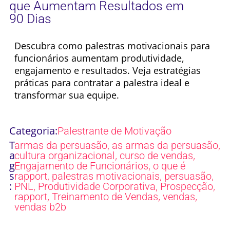
que Aumentam Resultados em
90 Dias
Descubra como palestras motivacionais para
funcionários aumentam produtividade,
engajamento e resultados. Veja estratégias
práticas para contratar a palestra ideal e
transformar sua equipe.
Categoria:
Palestrante de Motivação
T
,
,
armas da persuasão
as armas da persuasão
a
,
,
cultura organizacional
curso de vendas
g
,
Engajamento de Funcionários
o que é
s
,
,
,
rapport
palestras motivacionais
persuasão
:
,
,
,
PNL
Produtividade Corporativa
Prospecção
,
,
,
rapport
Treinamento de Vendas
vendas
vendas b2b