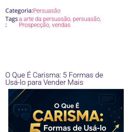
Categoria:
Persuasão
Tags
,
,
a arte da persuasão
persuasão
:
,
Prospecção
vendas
O Que É Carisma: 5 Formas de
Usá-lo para Vender Mais