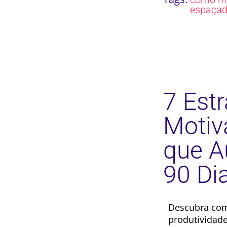
espaça
7 Estr
Motiv
que A
90 Di
Descubra com
produtividade