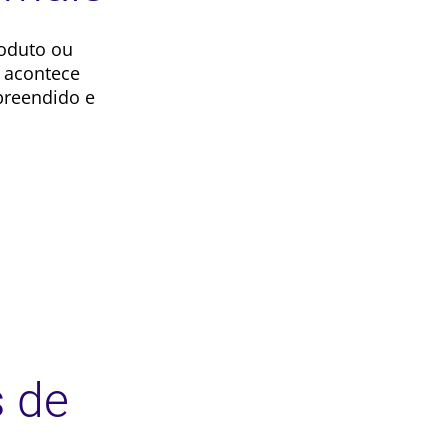
oduto ou
a acontece
preendido e
s de