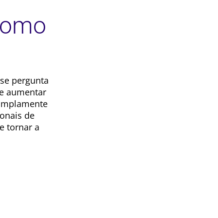
Como
 se pergunta
de aumentar
 amplamente
ionais de
e tornar a