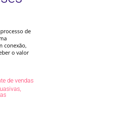
 processo de
rma
am conexão,
eber o valor
nte de vendas
,
suasivas
as