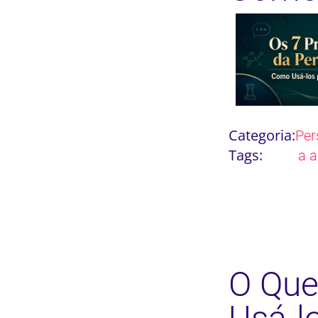
Categoria:
Per
Tags:
a a
O Que