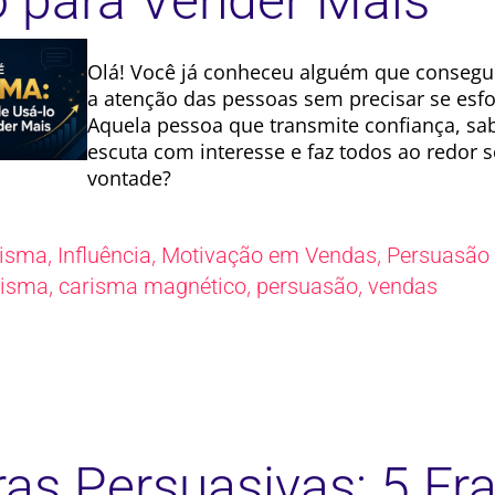
o para Vender Mais
Olá! Você já conheceu alguém que consegu
a atenção das pessoas sem precisar se esf
Aquela pessoa que transmite confiança, sa
escuta com interesse e faz todos ao redor s
vontade?
,
,
,
risma
Influência
Motivação em Vendas
Persuasão
,
,
,
risma
carisma magnético
persuasão
vendas
ras Persuasivas: 5 Fr