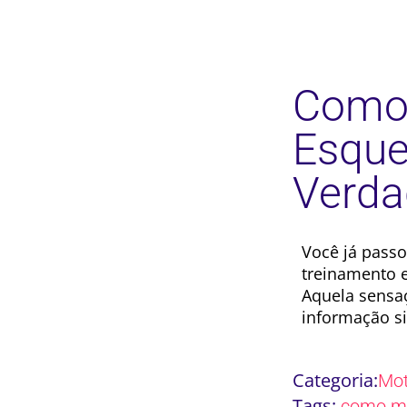
Como 
Esque
Verda
Você já passo
treinamento 
Aquela sensa
informação s
Categoria:
Mot
Tags:
como m