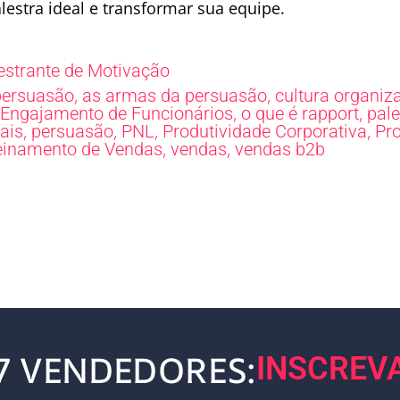
alestra ideal e transformar sua equipe.
estrante de Motivação
,
,
persuasão
as armas da persuasão
cultura organiz
,
,
Engajamento de Funcionários
o que é rapport
pale
,
,
,
,
ais
persuasão
PNL
Produtividade Corporativa
Pr
,
,
einamento de Vendas
vendas
vendas b2b
7 VENDEDORES:
INSCREV