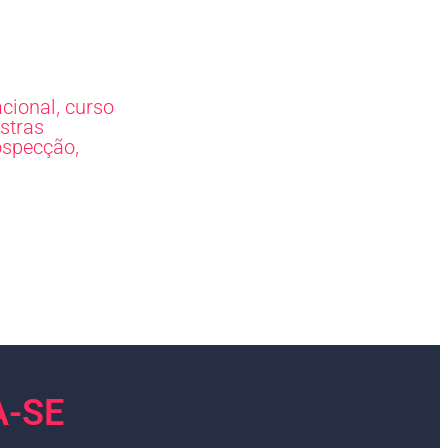
,
acional
curso
stras
,
ospecção
A-SE