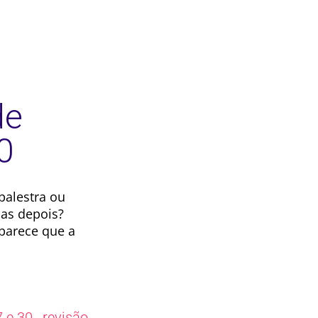
de
0
palestra ou
as depois?
parece que a
,
 e 30.
revisão