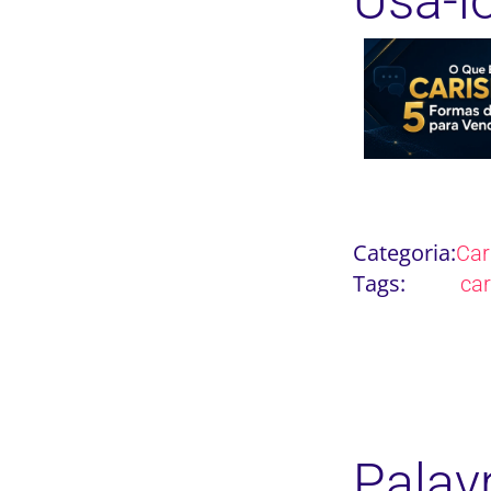
Usá-l
Categoria:
Ca
Tags:
ca
Palav