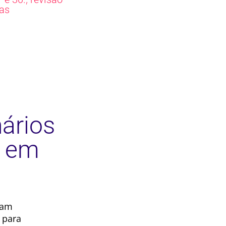
as
ários
s em
tam
 para