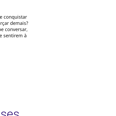
e conquistar
orçar demais?
be conversar,
e sentirem à
ases