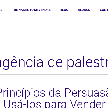
AS
TREINAMENTO DE VENDAS
BLOG
ALUNOS
CONT
agência de palest
Princípios da Persuas
Usá-los para Vender