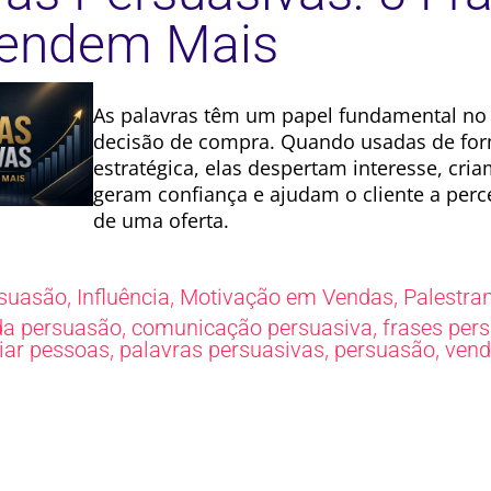
Vendem Mais
As palavras têm um papel fundamental no
decisão de compra. Quando usadas de fo
estratégica, elas despertam interesse, cri
geram confiança e ajudam o cliente a perc
de uma oferta.
,
,
,
suasão
Influência
Motivação em Vendas
Palestra
,
,
da persuasão
comunicação persuasiva
frases per
,
,
,
ciar pessoas
palavras persuasivas
persuasão
vend